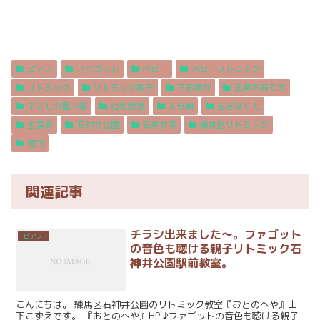
ピアノ
ファゴット
ベビー
ベビーリトミック
リトミック
リトミック教室
下石神井
五感を育てる
子どもの習い事
幼児教室
未分類
生き抜く力
生演奏
石神井公園
石神井町
練馬区リトミック
育児
関連記事
チラシ出来ました～。ファゴット
ピアノ
の音色も聴ける親子リトミック石
神井公園駅前教室。
こんにちは。 練馬区石神井公園のリトミック教室『おとのへや』山
下こずえです。 『おとのへや』HP ♪ファゴットの音色も聴ける親子