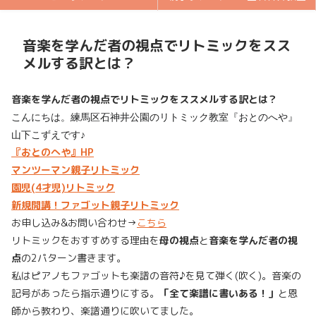
音楽を学んだ者の視点でリトミックをスス
メルする訳とは？
音楽を学んだ者の視点でリトミックをススメルする訳とは？
こんにちは。練馬区石神井公園のリトミック教室『おとのへや』
山下こずえです♪
『おとのへや』HP
マンツーマン親子リトミック
園児(4才児)リトミック
新規開講！ファゴット親子リトミック
お申し込み&お問い合わせ→
こちら
リトミックをおすすめする理由を
母の視点
と
音楽を学んだ者の視
点
の2パターン書きます。
私はピアノもファゴットも楽譜の音符♪を見て弾く(吹く)。音楽の
記号があったら指示通りにする。
「全て楽譜に書いある！」
と恩
師から教わり、楽譜通りに吹いてました。