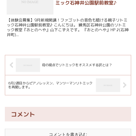
ミック石神井公園駅前教室♪
【体験会募集】9月新規開講！ファゴットの音色も聴ける親子リトミ
ック石神井公園駅前教室♪ こんにちは。 練馬区石神井公園のリトミ
ック教室『おとのへや』山下こずえです。 『おとのへや』HP ♪(石神
井町)...
母の視点でリトミックをオススメする訳とは？
6月2週目からピアノレッスン、マンツーマンリトミック
を再開します。
コメント
コメントを書き込む