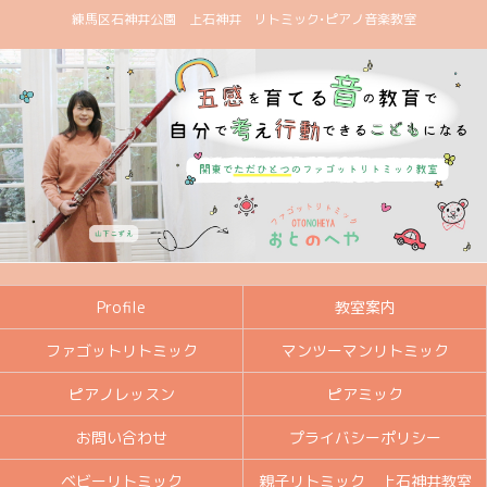
練馬区石神井公園 上石神井 リトミック•ピアノ音楽教室
Profile
教室案内
ファゴットリトミック
マンツーマンリトミック
ピアノレッスン
ピアミック
お問い合わせ
プライバシーポリシー
ベビーリトミック
親子リトミック 上石神井教室