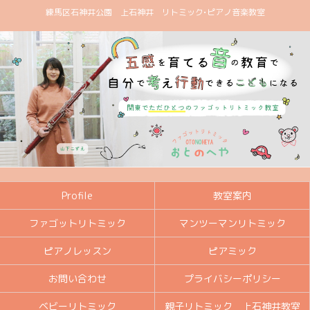
練馬区石神井公園 上石神井 リトミック•ピアノ音楽教室
Profile
教室案内
ファゴットリトミック
マンツーマンリトミック
ピアノレッスン
ピアミック
お問い合わせ
プライバシーポリシー
ベビーリトミック
親子リトミック 上石神井教室