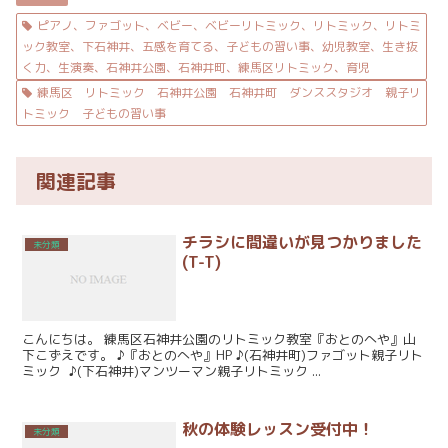
ピアノ、ファゴット、ベビー、ベビーリトミック、リトミック、リトミ
ック教室、下石神井、五感を育てる、子どもの習い事、幼児教室、生き抜
く力、生演奏、石神井公園、石神井町、練馬区リトミック、育児
練馬区 リトミック 石神井公園 石神井町 ダンススタジオ 親子リ
トミック 子どもの習い事
関連記事
チラシに間違いが見つかりました
未分類
(T-T)
こんにちは。 練馬区石神井公園のリトミック教室『おとのへや』山
下こずえです。 ♪『おとのへや』HP ♪(石神井町)ファゴット親子リト
ミック ♪(下石神井)マンツーマン親子リトミック ...
秋の体験レッスン受付中！
未分類