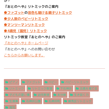
か？
『おとのへや』リトミックのご案内
●
ファゴット
の
音色も聴ける親子リトミック
●少人数のベビーリトミック
●
マンツーマンリトミック
●4歳児（園児）リトミック
リトミック教室『おとのへや』のご案内
『おとのへや』ホームページ
『おとのへや』へのお問い合わせ
こちらからお願いします。
ピアノ
ファゴット
ベビー
ベビーリトミック
リトミック
リトミック教室
下石神井
五感を育てる
子どもの習い事
幼児教室
未分類
生き抜く力
生演奏
石神井公園
石神井町
練馬区リトミック
育児