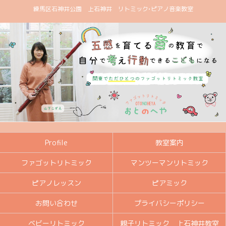
練馬区石神井公園 上石神井 リトミック•ピアノ音楽教室
Profile
教室案内
ファゴットリトミック
マンツーマンリトミック
ピアノレッスン
ピアミック
お問い合わせ
プライバシーポリシー
ベビーリトミック
親子リトミック 上石神井教室