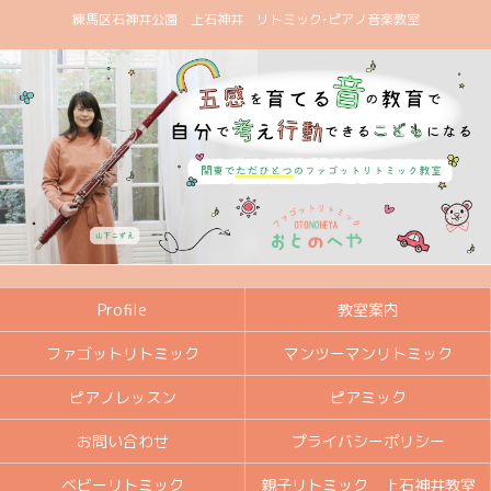
練馬区石神井公園 上石神井 リトミック•ピアノ音楽教室
Profile
教室案内
ファゴットリトミック
マンツーマンリトミック
ピアノレッスン
ピアミック
お問い合わせ
プライバシーポリシー
ベビーリトミック
親子リトミック 上石神井教室