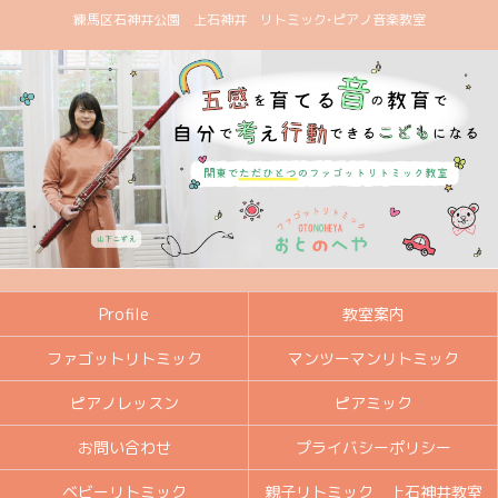
練馬区石神井公園 上石神井 リトミック•ピアノ音楽教室
Profile
教室案内
ファゴットリトミック
マンツーマンリトミック
ピアノレッスン
ピアミック
お問い合わせ
プライバシーポリシー
ベビーリトミック
親子リトミック 上石神井教室