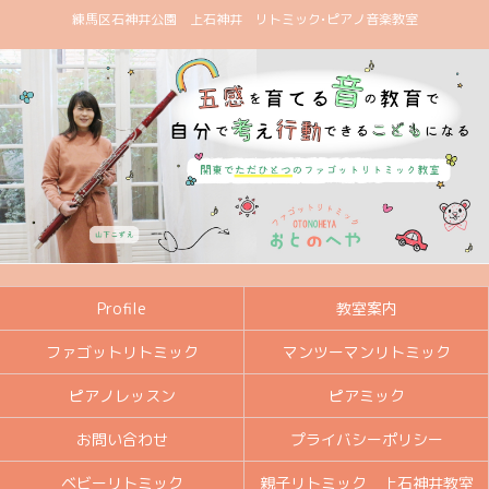
練馬区石神井公園 上石神井 リトミック•ピアノ音楽教室
Profile
教室案内
ファゴットリトミック
マンツーマンリトミック
ピアノレッスン
ピアミック
お問い合わせ
プライバシーポリシー
ベビーリトミック
親子リトミック 上石神井教室